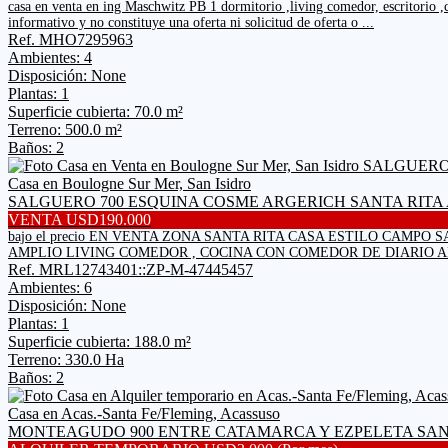
casa en venta en ing Maschwitz PB 1 dormitorio ,living comedor, escritorio 
informativo y no constituye una oferta ni solicitud de oferta o ...
Ref. MHO7295963
Ambientes: 4
Disposición: None
Plantas: 1
Superficie cubierta: 70.0 m²
Terreno: 500.0 m²
Baños: 2
Casa en Boulogne Sur Mer, San Isidro
SALGUERO 700 ESQUINA COSME ARGERICH SANTA RIT
VENTA USD190.000
bajo el precio EN VENTA ZONA SANTA RITA CASA ESTILO CAM
AMPLIO LIVING COMEDOR , COCINA CON COMEDOR DE DIARIO AM
Ref. MRL12743401::ZP-M-47445457
Ambientes: 6
Disposición: None
Plantas: 1
Superficie cubierta: 188.0 m²
Terreno: 330.0 Ha
Baños: 2
Casa en Acas.-Santa Fe/Fleming, Acassuso
MONTEAGUDO 900 ENTRE CATAMARCA Y EZPELETA SAN 