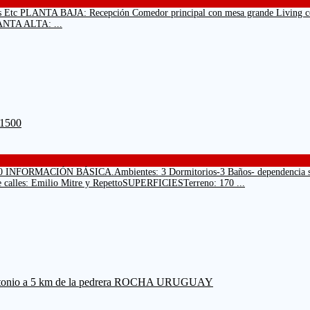
jeros Etc PLANTA BAJA: Recepción Comedor principal con mesa grande Living co
PLANTA ALTA: ...
 INFORMACIÓN BÁSICA.Ambientes: 3 Dormitorios-3 Baños- dependencia servic
re calles: Emilio Mitre y RepettoSUPERFICIESTerreno: 170 ...