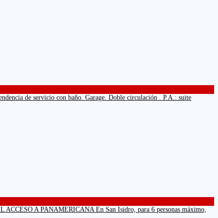
encia de servicio con baño. Garage. Doble circulación . P.A.: suite
ESO A PANAMERICANA En San Isidro, para 6 personas máximo,