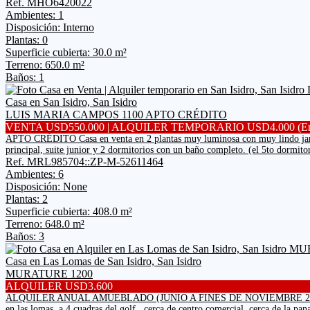
Ref. MHO6420022
Ambientes: 1
Disposición: Interno
Plantas: 0
Superficie cubierta: 30.0 m²
Terreno: 650.0 m²
Baños: 1
Casa en San Isidro, San Isidro
LUIS MARIA CAMPOS 1100 APTO CRÉDITO
VENTA USD550.000 | ALQUILER TEMPORARIO USD4.000 (En
APTO CRÉDITO Casa en venta en 2 plantas muy luminosa con muy lindo jardín.
principal, suite junior y 2 dormitorios con un baño completo. (el 5to dormitor
Ref. MRL985704::ZP-M-52611464
Ambientes: 6
Disposición: None
Plantas: 2
Superficie cubierta: 408.0 m²
Terreno: 648.0 m²
Baños: 3
Casa en Las Lomas de San Isidro, San Isidro
MURATURE 1200
ALQUILER USD3.600
ALQUILER ANUAL AMUEBLADO (JUNIO A FINES DE NOVIEMBRE 2026)
en las lomas, a 4 cuadras del golf , cerca de centro comercial, cerca de la pana