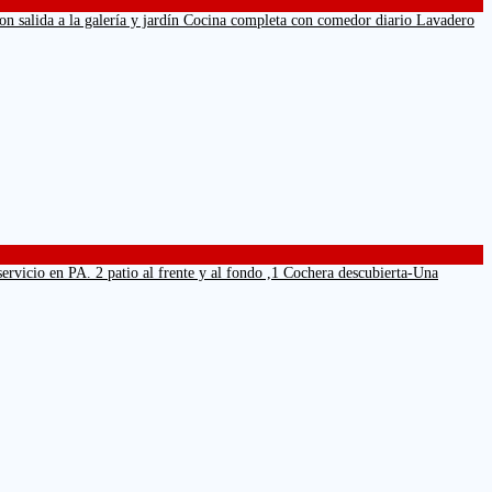
n salida a la galería y jardín Cocina completa con comedor diario Lavadero
io en PA. 2 patio al frente y al fondo ,1 Cochera descubierta-Una