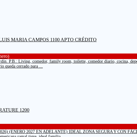
ero)
 P.B.: Living, comedor, family room, toilette, comedor diario, cocina, depend
io queda cerrado para ...
 (ENERO 2027 EN ADELANTE) IDEAL ZONA SEGURA Y CON FÁCIL ACC
mericana ramal tigre, ideal familia ...