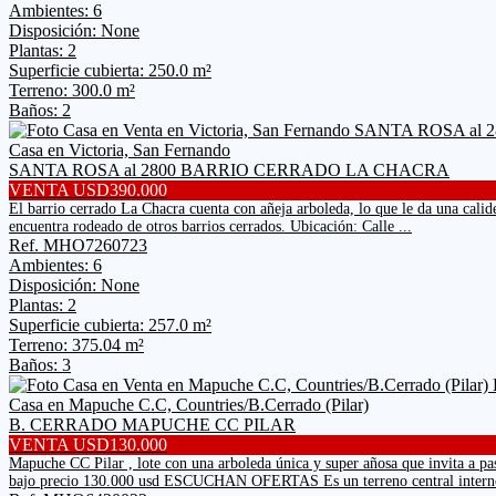
Ambientes: 6
Disposición: None
Plantas: 2
Superficie cubierta: 250.0 m²
Terreno: 300.0 m²
Baños: 2
Casa en Victoria, San Fernando
SANTA ROSA al 2800 BARRIO CERRADO LA CHACRA
VENTA USD390.000
El barrio cerrado La Chacra cuenta con añeja arboleda, lo que le da una cali
encuentra rodeado de otros barrios cerrados. Ubicación: Calle ...
Ref. MHO7260723
Ambientes: 6
Disposición: None
Plantas: 2
Superficie cubierta: 257.0 m²
Terreno: 375.04 m²
Baños: 3
Casa en Mapuche C.C, Countries/B.Cerrado (Pilar)
B. CERRADO MAPUCHE CC PILAR
VENTA USD130.000
Mapuche CC Pilar , lote con una arboleda única y super añosa que in
bajo precio 130.000 usd ESCUCHAN OFERTAS Es un terreno central interno