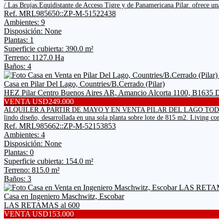
/ Las Brujas.Equidistante de Acceso Tigre y de Panamericana Pilar. ofrece una
Ref. MRL985650::ZP-M-51522438
Ambientes: 9
Disposición: None
Plantas: 1
Superficie cubierta: 390.0 m²
Terreno: 1127.0 Ha
Baños: 4
Casa en Pilar Del Lago, Countries/B.Cerrado (Pilar)
HEZ Pilar Centro Buenos Aires AR, Amancio Alcorta 1100
VENTA USD249.000
ALQUILER A PARTIR DE MAYO Y EN VENTA PILAR DEL LAGO TODA
lindo diseño, desarrollada en una sola planta sobre lote de 815 m2. Living co
Ref. MRL985662::ZP-M-52153853
Ambientes: 4
Disposición: None
Plantas: 0
Superficie cubierta: 154.0 m²
Terreno: 815.0 m²
Baños: 3
Casa en Ingeniero Maschwitz, Escobar
LAS RETAMAS al 600
VENTA USD153.000