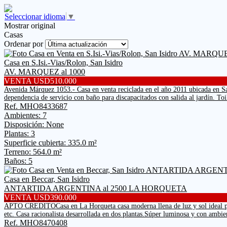
Seleccionar idioma
▼
Mostrar original
Casas
Ordenar por
Casa en S.Isi.-Vias/Rolon, San Isidro
AV. MARQUEZ al 1000
VENTA USD510.000
Avenida Márquez 1053.- Casa en venta reciclada en el año 2011 ubicada en Sa
dependencia de servicio con baño para discapacitados con salida al jardín. Toil
Ref. MHO8433687
Ambientes: 7
Disposición: None
Plantas: 3
Superficie cubierta: 335.0 m²
Terreno: 564.0 m²
Baños: 5
Casa en Beccar, San Isidro
ANTARTIDA ARGENTINA al 2500 LA HORQUETA
VENTA USD390.000
APTO CREDITOCasa en La Horqueta casa moderna llena de luz y sol ideal para
etc. Casa racionalista desarrollada en dos plantas.Súper luminosa y con ambien
Ref. MHO8470408