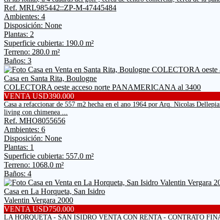
Ref. MRL985442::ZP-M-47445484
Ambientes: 4
Disposición: None
Plantas: 2
Superficie cubierta: 190.0 m²
Terreno: 280.0 m²
Baños: 3
Casa en Santa Rita, Boulogne
COLECTORA oeste acceso norte PANAMERICANA al 3400
VENTA USD390.000
Casa a refaccionar de 557 m2 hecha en el ano 1964 por Arq. Nicolas Dellepiane
living con chimenea ...
Ref. MHO8055656
Ambientes: 6
Disposición: None
Plantas: 1
Superficie cubierta: 557.0 m²
Terreno: 1068.0 m²
Baños: 4
Casa en La Horqueta, San Isidro
Valentin Vergara 2000
VENTA USD750.000
LA HORQUETA - SAN ISIDRO VENTA CON RENTA - CONTRATO FINALIZA EN DI