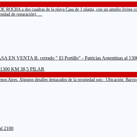
0
 cuadras de la playa Casa de 1 planta, con un amplio living comedor, 
idad de reparación). ...
al 1300 KM 38,5 PILAR
os Aires. Algunos detalles destacados de la propiedad son:- Ubicación: Barrio El