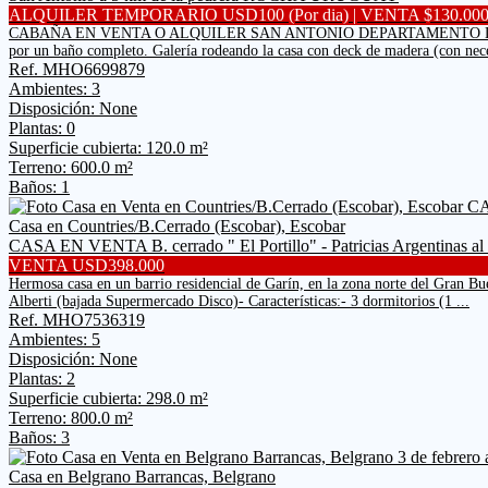
ALQUILER TEMPORARIO USD100 (Por dia) | VENTA $130.00
CABAÑA EN VENTA O ALQUILER SAN ANTONIO DEPARTAMENTO DE ROCHA a dos
por un baño completo. Galería rodeando la casa con deck de madera (con neces
Ref. MHO6699879
Ambientes: 3
Disposición: None
Plantas: 0
Superficie cubierta: 120.0 m²
Terreno: 600.0 m²
Baños: 1
Casa en Countries/B.Cerrado (Escobar), Escobar
CASA EN VENTA B. cerrado " El Portillo" - Patricias Argentinas 
VENTA USD398.000
Hermosa casa en un barrio residencial de Garín, en la zona norte del Gran Buen
Alberti (bajada Supermercado Disco)- Características:- 3 dormitorios (1 ...
Ref. MHO7536319
Ambientes: 5
Disposición: None
Plantas: 2
Superficie cubierta: 298.0 m²
Terreno: 800.0 m²
Baños: 3
Casa en Belgrano Barrancas, Belgrano