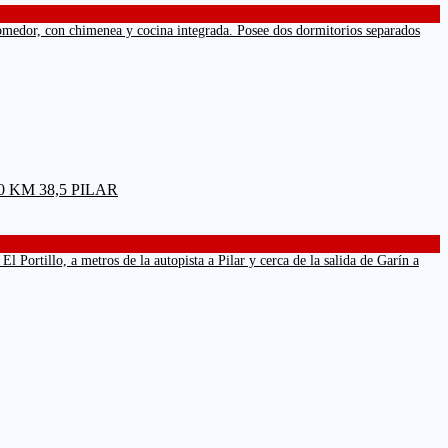
con chimenea y cocina integrada. Posee dos dormitorios separados
 Portillo, a metros de la autopista a Pilar y cerca de la salida de Garín a