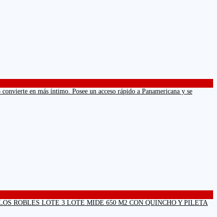
lo convierte en más íntimo. Posee un acceso rápido a Panamericana y se
LEN Y AV DE LOS ROBLES LOTE 3 LOTE MIDE 650 M2 CON QUINCHO Y PILETA