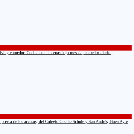
Living comedor. Cocina con alacenas bajo mesada, comedor diario ,
, cerca de los accesos, del Colegio Goethe Schule y San Andrés, Buen Ayre