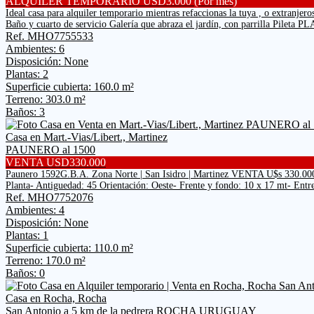
ALQUILER TEMPORARIO USD3.000 (Por mes)
Ideal casa para alquiler temporario mientras refaccionas la tuya , o extran
Baño y cuarto de servicio Galería que abraza el jardín, con parrilla Pileta 
Ref. MHO7755533
Ambientes: 6
Disposición: None
Plantas: 2
Superficie cubierta: 160.0 m²
Terreno: 303.0 m²
Baños: 3
Casa en Mart.-Vias/Libert., Martinez
PAUNERO al 1500
VENTA USD330.000
Paunero 1592G.B.A. Zona Norte | San Isidro | Martinez VENTA U$s 330.000
Planta- Antiguedad: 45 Orientación: Oeste- Frente y fondo: 10 x 17 mt- Ent
Ref. MHO7752076
Ambientes: 4
Disposición: None
Plantas: 1
Superficie cubierta: 110.0 m²
Terreno: 170.0 m²
Baños: 0
Casa en Rocha, Rocha
San Antonio a 5 km de la pedrera ROCHA URUGUAY