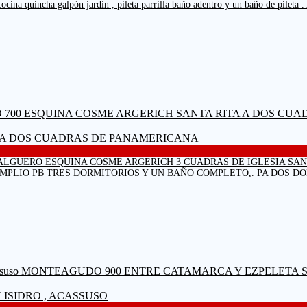
,cocina quincha galpón jardín , pileta parrilla baño adentro y un baño de pil
A A DOS CUADRAS DE PANAMERICANA
PO SALGUERO ESQUINA COSME ARGERICH 3 CUADRAS DE IGLESIA S
PLIO PB TRES DORMITORIOS Y UN BAÑO COMPLETO,. PA DOS DOR
ISIDRO , ACASSUSO