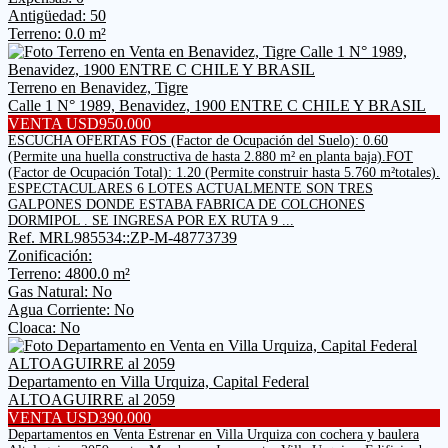
Antigüedad: 50
Terreno: 0.0 m²
Terreno en Benavidez, Tigre
Calle 1 N° 1989, Benavidez, 1900 ENTRE C CHILE Y BRASIL
VENTA USD950.000
ESCUCHA OFERTAS FOS (Factor de Ocupación del Suelo): 0.60
(Permite una huella constructiva de hasta 2.880 m² en planta baja).FOT
(Factor de Ocupación Total): 1.20 (Permite construir hasta 5.760 m²totales).
ESPECTACULARES 6 LOTES ACTUALMENTE SON TRES
GALPONES DONDE ESTABA FABRICA DE COLCHONES
DORMIPOL . SE INGRESA POR EX RUTA 9 ...
Ref. MRL985534::ZP-M-48773739
Zonificación:
Terreno: 4800.0 m²
Gas Natural: No
Agua Corriente: No
Cloaca: No
Departamento en Villa Urquiza, Capital Federal
ALTOAGUIRRE al 2059
VENTA USD390.000
Departamentos en Venta Estrenar en Villa Urquiza con cochera y baulera