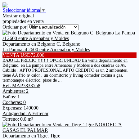
Seleccionar idioma
▼
Mostrar original
propiedades en venta
Ordenar por
Departamento en Belgrano C, Belgrano
La Pampa al 2600 entre Amenabar y Moldes
VENTA USD72.000
BAJO EL PRECIO !!!!!!! OPORTUNIDAD En venta departamento en
Belgrano, en La pampa entre Amenabar y Moldes a dos cuadras de Av.
Cabildo , APTO PROFESIONAL APTO CREDITO es un 2 ambientes,
tiene AA frio n/ calor , un dormitorio y living comedor cocina a gas,
termotanque eléctrico, pisos de ...
Ref. MAP7833558
Ambientes: 2
Baños: 1
Cocheras: 0
Expensas: 149000
Antigüedad: A Estrenar
Terreno: 0.0 m²
Departamento en Tigre, Tigre