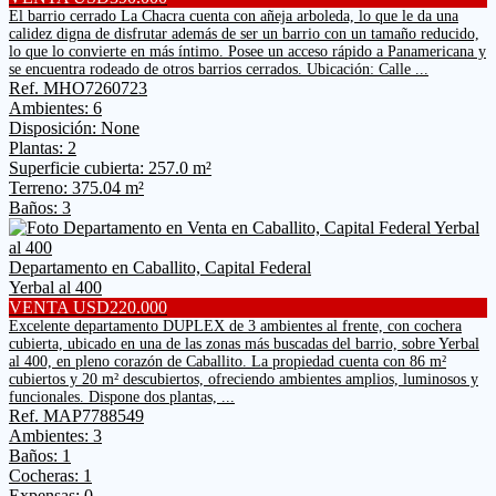
El barrio cerrado La Chacra cuenta con añeja arboleda, lo que le da una
calidez digna de disfrutar además de ser un barrio con un tamaño reducido,
lo que lo convierte en más íntimo. Posee un acceso rápido a Panamericana y
se encuentra rodeado de otros barrios cerrados. Ubicación: Calle ...
Ref. MHO7260723
Ambientes: 6
Disposición: None
Plantas: 2
Superficie cubierta: 257.0 m²
Terreno: 375.04 m²
Baños: 3
Departamento en Caballito, Capital Federal
Yerbal al 400
VENTA USD220.000
Excelente departamento DUPLEX de 3 ambientes al frente, con cochera
cubierta, ubicado en una de las zonas más buscadas del barrio, sobre Yerbal
al 400, en pleno corazón de Caballito. La propiedad cuenta con 86 m²
cubiertos y 20 m² descubiertos, ofreciendo ambientes amplios, luminosos y
funcionales. Dispone dos plantas, ...
Ref. MAP7788549
Ambientes: 3
Baños: 1
Cocheras: 1
Expensas: 0