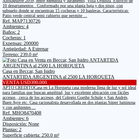
Altolaguirre 2059, entre Mendoza y Juramento, Villa Urquiza. Edificio de
10 departamentos . Conformado por una planta baja y dos pisos, con
subsuelo donde se encuentran 15 cocheras y 10 bauleras. Características:
Patio verde central semi cubierto que permite ...
Ref. MAP7130726
Ambientes: 4
Baños: 2
Cocheras: 1
Expensas: 200000
Antigüedad: A Estrenar
Terreno: 239.0 m²
Casa en Beccar, San Isidro
ANTARTIDA ARGENTINA al 2500 LA HORQUETA
VENTA USD390.000
APTO CREDITOCasa en La Horqueta casa moderna llena de luz y sol ideal
para familias que buscan amplitud, luz y excelente ubicación con fáciles
accesos , cerca de los accesos, del Colegio Goethe Schule y San Andrés,
Buen Ayre etc. Casa racionalista desarrollada en dos plantas.Súper luminosa
y con ambientes ...
Ref. MHO8470408
Ambientes: 6
Disposición: None
Plantas: 2
Superficie cubierta: 250.0 m²