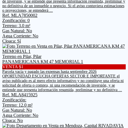
de inversión, y se entiende que presenta información resumida, preliminar y
no definitiva de un inmueble o negocio. Si el aviso contuviera estimaciones
o proyecciones, se entenderá ...
Ref. MLA7850002
Zonificación: 0
Terreno: 3.0 m²
Gas Natural: No
Agua Corriente: No
Cloaca: Sí
Terreno en Pilar, Pilar
PANAMERICANA KM 47 MEMORIAL 1
VENTA $1
Parcela vacía y pagado las expensas hasta septiembre 2026
OPORTUNIDAD ESCUCHA OFERTAS SECTOR E IMPORTANTE el
aviso publicado es al mero efecto informativo y no constituye una oferta ni
solicitud de oferta o compra, ni una recomendación de inversión, y se
entiende que presenta información resumida, preliminar y no definitiva ...
Ref. MLA8415925
Zonificación:
Terreno: 12.0 m²
Gas Natural: No
Agua Corriente: No
Cloaca: No