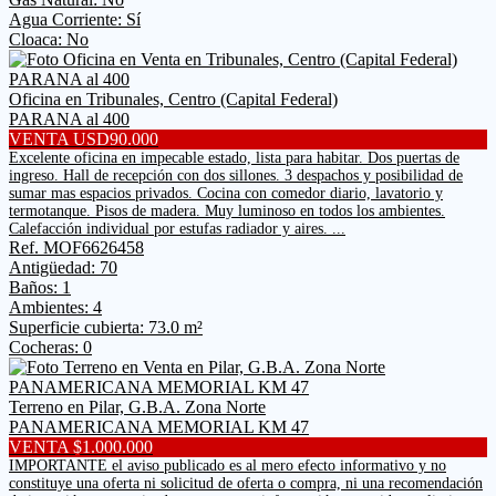
Agua Corriente: Sí
Cloaca: No
Oficina en Tribunales, Centro (Capital Federal)
PARANA al 400
VENTA USD90.000
Excelente oficina en impecable estado, lista para habitar. Dos puertas de
ingreso. Hall de recepción con dos sillones. 3 despachos y posibilidad de
sumar mas espacios privados. Cocina con comedor diario, lavatorio y
termotanque. Pisos de madera. Muy luminoso en todos los ambientes.
Calefacción individual por estufas radiador y aires. ...
Ref. MOF6626458
Antigüedad: 70
Baños: 1
Ambientes: 4
Superficie cubierta: 73.0 m²
Cocheras: 0
Terreno en Pilar, G.B.A. Zona Norte
PANAMERICANA MEMORIAL KM 47
VENTA $1.000.000
IMPORTANTE el aviso publicado es al mero efecto informativo y no
constituye una oferta ni solicitud de oferta o compra, ni una recomendación