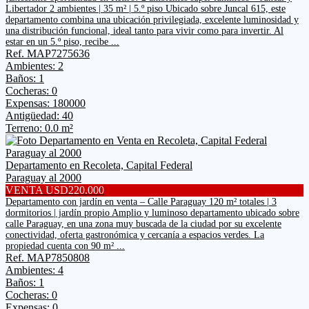
Libertador 2 ambientes | 35 m² | 5.º piso Ubicado sobre Juncal 615, este
departamento combina una ubicación privilegiada, excelente luminosidad y
una distribución funcional, ideal tanto para vivir como para invertir. Al
estar en un 5.º piso, recibe ...
Ref. MAP7275636
Ambientes: 2
Baños: 1
Cocheras: 0
Expensas: 180000
Antigüedad: 40
Terreno: 0.0 m²
Departamento en Recoleta, Capital Federal
Paraguay al 2000
VENTA USD220.000
Departamento con jardín en venta – Calle Paraguay 120 m² totales | 3
dormitorios | jardín propio Amplio y luminoso departamento ubicado sobre
calle Paraguay, en una zona muy buscada de la ciudad por su excelente
conectividad, oferta gastronómica y cercanía a espacios verdes. La
propiedad cuenta con 90 m² ...
Ref. MAP7850808
Ambientes: 4
Baños: 1
Cocheras: 0
Expensas: 0