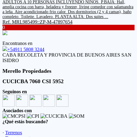
ADULTOS A 10 PERSONAS INCLUYENDO NIÑOS. P.BAJA: Hall,
amplia cocina con barra, heladera y freezer, living comedor con salamandra
a leña. Aire acondicionado frio calor. Dos dormitorios (2 y 4 camas), baño
completo. Toilette. Lavadero. PLANTA ALTA: Dos suites ...
Ref. MRL985499::ZP-M-47897654
0
Encontranos en
+54911 5808 3244
CABA RECOLETA Y PROVINCIA DE BUENOS AIRES SAN
ISIDRO
Merello Propiedades
CUCICBA 7060 CSI 5952
Seguinos en
Asociados con
¿Qué estás buscando?
·
Terrenos