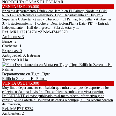
NORDELTA CASAS EL PALMAR
VENTA USD205.000
En venta departamento Dúplex con Jardín en El Palmar, Nordelta CON
RENTA Características Generales:- Tipo: Departamento en Dúplex. -
Superficie Cubierta: 72 m². - Ubicación: El Palmar, Nordelta. - Ambientes:
3. - Estacionamiento: 1 cochera. Descripción:Planta Baja (PB): - Entrada
Independiente. - Hall de ingreso. - Sala de estar y ...
Ref. MRL122131731::ZP-M-47445370
Ambientes: 3
Baños: 2
Cocheras: 1
Expensas: 0
Antigüedad: A Estrenar
Terreno: 0.0 Ha
Departamento en Tigre, Tigre
Edificio Zerena - El Palmar
VENTA USD145.000
Muy lindo departamento con balcón que mira a campos de deporte de los
colegios nada tapa la visión . Dos ambientes ambos con vista exterior.
IMPORTANTE el aviso publicado es al mero efecto informativo y no
constituye una oferta ni solicitud de oferta o compra, ni una recomendación
de inversión, ...
Ref. MAP7119334
Ambientes: 2