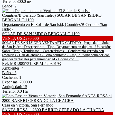
Terreno: 300.0 m²
Baños: 2
Departamento en El Solar de San Isid, Countries/B.Cerrado (San
Isidro)
SOLAR DE SAN ISIDRO BERGALLO 1100
VENTA USD270.000
SOLAR DE SAN ISIDRO VENTA APTO CREDITO *Propiedad:* Solar
de San Isidro *Descripción:* - Tipo: Departamento en dúplex - Ubicación:
Sobre Clark y Tomkinson - Características: - Condominio cerrado con
amenities - Hall de entrada - Baño completo - Amplio living comedor con
grandes ventanales para luminosidad - Cocina con ...
Ref. MRL985721::ZP-M-52930193
Ambientes: 4
Baños: 3
Cocheras: 1
Expensas: 700000
Antigüedad: 15
Terreno: 0.0 Ha
Casa en Victoria, San Fernando
SANTA ROSA al 2800 BARRIO CERRADO LA CHACRA
VENTA USD390.000