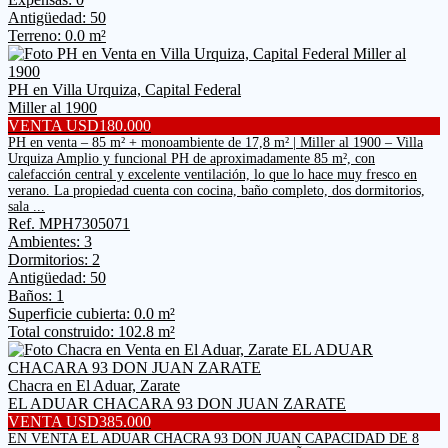
Antigüedad: 50
Terreno: 0.0 m²
PH en Villa Urquiza, Capital Federal
Miller al 1900
VENTA USD180.000
PH en venta – 85 m² + monoambiente de 17,8 m² | Miller al 1900 – Villa
Urquiza Amplio y funcional PH de aproximadamente 85 m², con
calefacción central y excelente ventilación, lo que lo hace muy fresco en
verano. La propiedad cuenta con cocina, baño completo, dos dormitorios,
sala ...
Ref. MPH7305071
Ambientes: 3
Dormitorios: 2
Antigüedad: 50
Baños: 1
Superficie cubierta: 0.0 m²
Total construido: 102.8 m²
Chacra en El Aduar, Zarate
EL ADUAR CHACARA 93 DON JUAN ZARATE
VENTA USD385.000
EN VENTA EL ADUAR CHACRA 93 DON JUAN CAPACIDAD DE 8