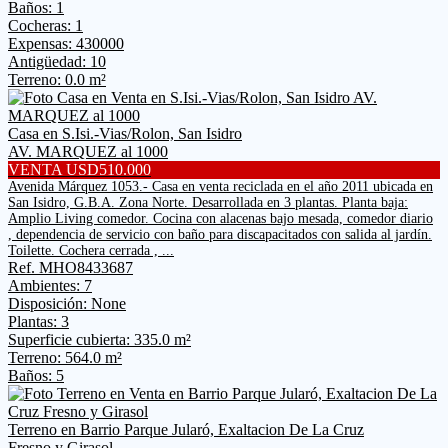
Baños: 1
Cocheras: 1
Expensas: 430000
Antigüedad: 10
Terreno: 0.0 m²
Casa en S.Isi.-Vias/Rolon, San Isidro
AV. MARQUEZ al 1000
VENTA USD510.000
Avenida Márquez 1053.- Casa en venta reciclada en el año 2011 ubicada en
San Isidro, G.B.A. Zona Norte. Desarrollada en 3 plantas. Planta baja:
Amplio Living comedor. Cocina con alacenas bajo mesada, comedor diario
, dependencia de servicio con baño para discapacitados con salida al jardín.
Toilette. Cochera cerrada , ...
Ref. MHO8433687
Ambientes: 7
Disposición: None
Plantas: 3
Superficie cubierta: 335.0 m²
Terreno: 564.0 m²
Baños: 5
Terreno en Barrio Parque Jularó, Exaltacion De La Cruz
Fresno y Girasol