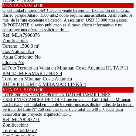
VENTA USD35.000
Oportunidad imperdible!!! Dueño vende terreno en Exaltación de la Cruz.
Barrio parque Jularo. 1500 mts2 doble esquina una asfaltada. Alambrado. A
mts. de la ruta excelente ubicación. A escriturar. U$D 35.000 más gastos.
IMPORTANTE el aviso publicado es al mero efecto informativo y no
constituye una oferta ni solicitud de ...
Ref. MLA7998876
Zonificación:
Terreno: 1500.0 m²
Gas Natural: No
Agua Corriente: No
Cloaca: No
Terreno en Miramar, Costa Atlantica
RUTA P 11 KM 4,5 MIRAMAR LINKS 4
VENTA USD20.000
LOTE 260 EN VENTA OPORTUNIDAD MIRAMAR LINKS
EXELENTE CANCHA DE GOLF Lote en venta – Golf Club de Miramar
Exclusiva oportunidad en uno de los entornos más distinguidos de la ciudad.
Se trata del Lote Nº 260 con una superficie total de 640 m², ideal para
desarrollar un proyecto arquitectónico ...
Ref. MLA8583271
Zonificación:
Terreno: 640.0 m²
Gas Natural: No