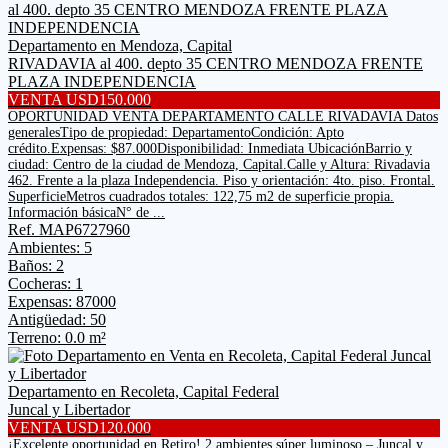
Departamento en Mendoza, Capital
RIVADAVIA al 400. depto 35 CENTRO MENDOZA FRENTE
PLAZA INDEPENDENCIA
VENTA USD150.000
OPORTUNIDAD VENTA DEPARTAMENTO CALLE RIVADAVIA Datos
generalesTipo de propiedad: DepartamentoCondición: Apto
crédito.Expensas: $87.000Disponibilidad: Inmediata UbicaciónBarrio y
ciudad: Centro de la ciudad de Mendoza, Capital.Calle y Altura: Rivadavia
462. Frente a la plaza Independencia. Piso y orientación: 4to. piso. Frontal.
SuperficieMetros cuadrados totales: 122,75 m2 de superficie propia.
Información básicaN° de ...
Ref. MAP6727960
Ambientes: 5
Baños: 2
Cocheras: 1
Expensas: 87000
Antigüedad: 50
Terreno: 0.0 m²
Departamento en Recoleta, Capital Federal
Juncal y Libertador
VENTA USD120.000
¡Excelente oportunidad en Retiro! 2 ambientes súper luminoso – Juncal y