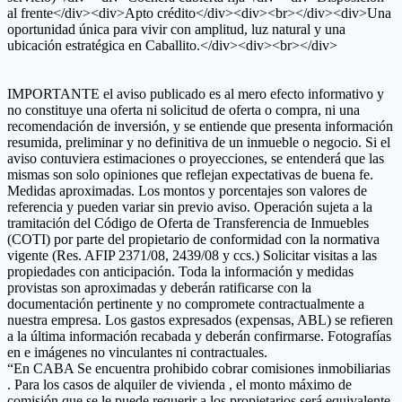
al frente</div><div>Apto crédito</div><div><br></div><div>Una
oportunidad única para vivir con amplitud, luz natural y una
ubicación estratégica en Caballito.</div><div><br></div>
IMPORTANTE el aviso publicado es al mero efecto informativo y
no constituye una oferta ni solicitud de oferta o compra, ni una
recomendación de inversión, y se entiende que presenta información
resumida, preliminar y no definitiva de un inmueble o negocio. Si el
aviso contuviera estimaciones o proyecciones, se entenderá que las
mismas son solo opiniones que reflejan expectativas de buena fe.
Medidas aproximadas. Los montos y porcentajes son valores de
referencia y pueden variar sin previo aviso. Operación sujeta a la
tramitación del Código de Oferta de Transferencia de Inmuebles
(COTI) por parte del propietario de conformidad con la normativa
vigente (Res. AFIP 2371/08, 2439/08 y ccs.) Solicitar visitas a las
propiedades con anticipación. Toda la información y medidas
provistas son aproximadas y deberán ratificarse con la
documentación pertinente y no compromete contractualmente a
nuestra empresa. Los gastos expresados (expensas, ABL) se refieren
a la última información recabada y deberán confirmarse. Fotografías
en e imágenes no vinculantes ni contractuales.
“En CABA Se encuentra prohibido cobrar comisiones inmobiliarias
. Para los casos de alquiler de vivienda , el monto máximo de
comisión que se le puede requerir a los propietarios será equivalente