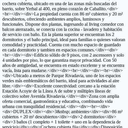
cochera cubierta, ubicado en una de las zonas más buscadas del
barrio, sobre Yerbal al 400, en pleno corazón de Caballito.<div>
<br></div><div>La propiedad cuenta con 86 m² cubiertos y 20 m²
descubiertos, ofreciendo ambientes amplios, luminosos y
funcionales. Dispone dos plantas, ingresando al living comedor con
balcon aterrazado, se conecta con la cocina - lavadero y habitación
de servicio con baño. En la planta superior se encuentran los 2
dormitorios y el baño principal, ideal para familias o quienes valoran
comodidad y practicidad. Cuenta con mucho espacio de guardado
en cada dormitorio y tambien en espacios comunes.</div><div>
<br></div><div>Edificio sólido de 9 pisos, con 2 ascensores y solo
4 unidades por piso, lo que garantiza mayor privacidad. Con 50
años de antigüedad, se encuentra en estado excelente y se encuentra
vacía, lista para mudarse.</div><div><br></div><div><br></div>
<div>Ubicado a metros de Parque Rivadavia, uno de los espacios
verdes más emblemáticos del barrio, ideal para actividades al aire
libre.</div><div>Excelente conectividad: cercano a la estación
Estación Acoyte de la Línea A de subte y múltiples líneas de
colectivo sobre Avenida Rivadavia.</div><div>Zona con amplia
oferta comercial, gastronómica y educativa, combinando vida
urbana con tranquilidad residencial.</div><div><br></div>
<div>DUPLEX</div><div>3&nbsp; ambientes</div><div>86 m²
cubiertos + 20 m² descubiertos</div><div>2 dormitorios</div>
<div>3 baños (1 completo + 1 toilette + uno en la dependencia de
servicio)</div><div>Cochera cubierta fija</div><div>Disposición