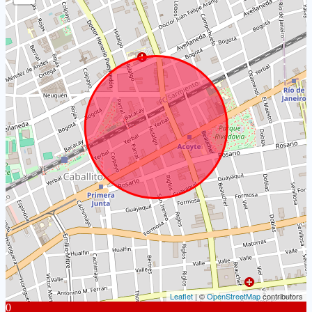
Leaflet
| ©
OpenStreetMap
contributors
0