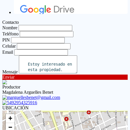
Contacto
Nombre
Teléfono
PIN
Celular
Email
Mensaje
Enviar
Productor
Magdalena Arguelles Benet
marguellesbenet@gmail.com
5492954325916
UBICACIÓN
+
−