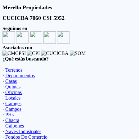
Merello Propiedades
CUCICBA 7060 CSI 5952
Seguinos en
Asociados con
¿Qué estás buscando?
·
Terrenos
·
Departamentos
·
Casas
·
Quintas
·
Oficinas
·
Locales
·
Garages
·
Campos
·
PHs
·
Chacra
·
Galpones
·
Naves Industriales
·
Fondos De Comercio