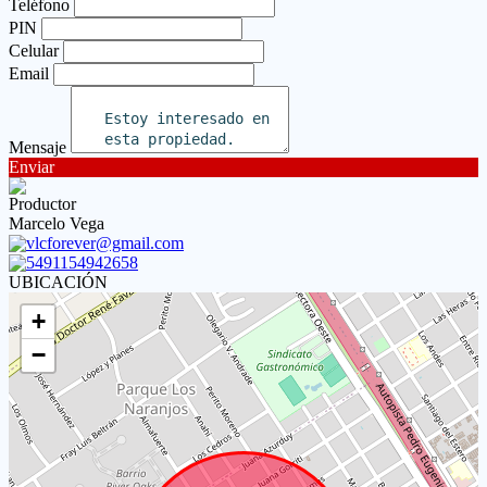
Teléfono
PIN
Celular
Email
Mensaje
Enviar
Productor
Marcelo Vega
vlcforever@gmail.com
5491154942658
UBICACIÓN
+
−