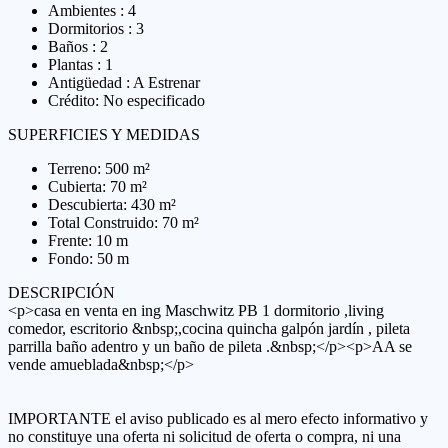
Ambientes : 4
Dormitorios : 3
Baños : 2
Plantas : 1
Antigüedad : A Estrenar
Crédito: No especificado
SUPERFICIES Y MEDIDAS
Terreno: 500 m²
Cubierta: 70 m²
Descubierta: 430 m²
Total Construido: 70 m²
Frente: 10 m
Fondo: 50 m
DESCRIPCIÓN
<p>casa en venta en ing Maschwitz PB 1 dormitorio ,living
comedor, escritorio &nbsp;,cocina quincha galpón jardín , pileta
parrilla baño adentro y un baño de pileta .&nbsp;</p><p>AA se
vende amueblada&nbsp;</p>
IMPORTANTE el aviso publicado es al mero efecto informativo y
no constituye una oferta ni solicitud de oferta o compra, ni una