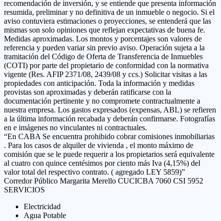
recomendación de inversión, y se entiende que presenta información
resumida, preliminar y no definitiva de un inmueble o negocio. Si el
aviso contuviera estimaciones o proyecciones, se entenderá que las
mismas son solo opiniones que reflejan expectativas de buena fe.
Medidas aproximadas. Los montos y porcentajes son valores de
referencia y pueden variar sin previo aviso. Operación sujeta a la
tramitación del Código de Oferta de Transferencia de Inmuebles
(COTI) por parte del propietario de conformidad con la normativa
vigente (Res. AFIP 2371/08, 2439/08 y ccs.) Solicitar visitas a las
propiedades con anticipación. Toda la información y medidas
provistas son aproximadas y deberán ratificarse con la
documentación pertinente y no compromete contractualmente a
nuestra empresa. Los gastos expresados (expensas, ABL) se refieren
a la última información recabada y deberán confirmarse. Fotografías
en e imágenes no vinculantes ni contractuales.
“En CABA Se encuentra prohibido cobrar comisiones inmobiliarias
. Para los casos de alquiler de vivienda , el monto máximo de
comisión que se le puede requerir a los propietarios será equivalente
al cuatro con quince centésimos por ciento más Iva (4,15%) del
valor total del respectivo contrato. ( agregado LEY 5859)”
Corredor Público Margarita Merello CUCICBA 7060 CSI 5952
SERVICIOS
Electricidad
Agua Potable