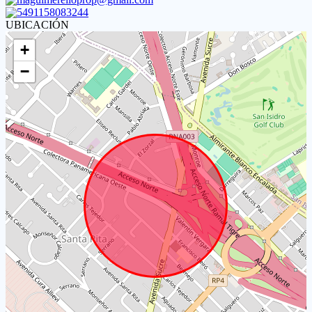
5491158083244
UBICACIÓN
+
−