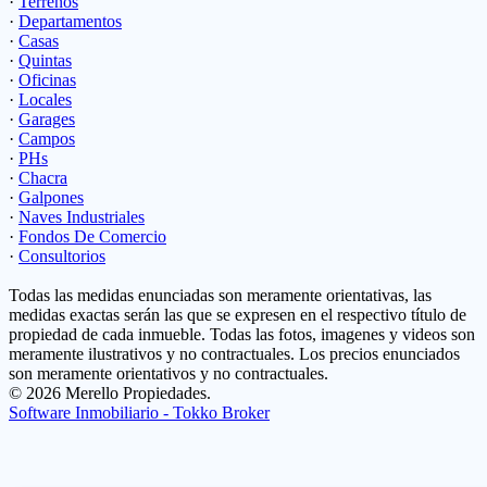
·
Terrenos
·
Departamentos
·
Casas
·
Quintas
·
Oficinas
·
Locales
·
Garages
·
Campos
·
PHs
·
Chacra
·
Galpones
·
Naves Industriales
·
Fondos De Comercio
·
Consultorios
Todas las medidas enunciadas son meramente orientativas, las
medidas exactas serán las que se expresen en el respectivo título de
propiedad de cada inmueble. Todas las fotos, imagenes y videos son
meramente ilustrativos y no contractuales. Los precios enunciados
son meramente orientativos y no contractuales.
© 2026 Merello Propiedades.
Software Inmobiliario - Tokko Broker