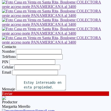
Contacto
Nombre
Teléfono
PIN
Celular
Email
Mensaje
Enviar
Productor
Margarita Merello
maguimerelloprop@gmail.com