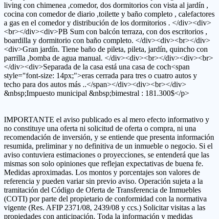
living con chimenea ,comedor, dos dormitorios con vista al jardín ,
cocina con comedor de diario ,toilette y baño completo , calefactores
a gas en el comedor y distribución de los dormitorios . </div><div>
<br></div><div>PB Sum con balcón terraza, con dos escritorios ,
boardilla y dormitorio con baño completo. </div><div><br></div>
<div>Gran jardín. Tiene baño de pileta, pileta, jardín, quincho con
parrilla ,bomba de agua manual. </div><div><br></div><div><br>
</div><div>Separada de la casa está una casa de coch<span
style="font-size: 14px;">eras cerrada para tres o cuatro autos y
techo para dos autos más ..</span></div><div><br></div>
&nbsp;Impuesto municipal &nbsp;bimestral : 181.300$</p>
IMPORTANTE el aviso publicado es al mero efecto informativo y
no constituye una oferta ni solicitud de oferta o compra, ni una
recomendación de inversión, y se entiende que presenta información
resumida, preliminar y no definitiva de un inmueble o negocio. Si el
aviso contuviera estimaciones o proyecciones, se entenderá que las
mismas son solo opiniones que reflejan expectativas de buena fe.
Medidas aproximadas. Los montos y porcentajes son valores de
referencia y pueden variar sin previo aviso. Operación sujeta a la
tramitación del Código de Oferta de Transferencia de Inmuebles
(COTI) por parte del propietario de conformidad con la normativa
vigente (Res. AFIP 2371/08, 2439/08 y ccs.) Solicitar visitas a las
propiedades con anticipación. Toda la información y medidas