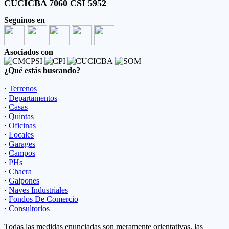
CUCICBA 7060 CSI 5952
Seguinos en
Asociados con
¿Qué estás buscando?
·
Terrenos
·
Departamentos
·
Casas
·
Quintas
·
Oficinas
·
Locales
·
Garages
·
Campos
·
PHs
·
Chacra
·
Galpones
·
Naves Industriales
·
Fondos De Comercio
·
Consultorios
Todas las medidas enunciadas son meramente orientativas, las