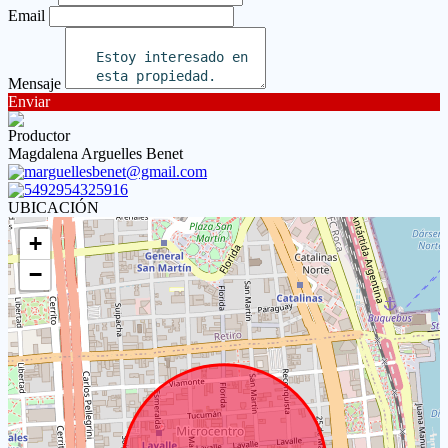
Email
Mensaje
Enviar
Productor
Magdalena Arguelles Benet
marguellesbenet@gmail.com
5492954325916
UBICACIÓN
+
−