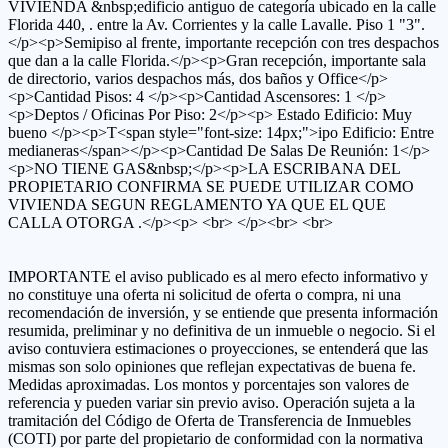
VIVIENDA &nbsp;edificio antiguo de categoría ubicado en la calle
Florida 440, . entre la Av. Corrientes y la calle Lavalle. Piso 1 "3".
</p><p>Semipiso al frente, importante recepción con tres despachos
que dan a la calle Florida.</p><p>Gran recepción, importante sala
de directorio, varios despachos más, dos baños y Office</p>
<p>Cantidad Pisos: 4 </p><p>Cantidad Ascensores: 1 </p>
<p>Deptos / Oficinas Por Piso: 2</p><p> Estado Edificio: Muy
bueno </p><p>T<span style="font-size: 14px;">ipo Edificio: Entre
medianeras</span></p><p>Cantidad De Salas De Reunión: 1</p>
<p>NO TIENE GAS&nbsp;</p><p>LA ESCRIBANA DEL
PROPIETARIO CONFIRMA SE PUEDE UTILIZAR COMO
VIVIENDA SEGUN REGLAMENTO YA QUE EL QUE
CALLA OTORGA .</p><p> <br> </p><br> <br>
IMPORTANTE el aviso publicado es al mero efecto informativo y
no constituye una oferta ni solicitud de oferta o compra, ni una
recomendación de inversión, y se entiende que presenta información
resumida, preliminar y no definitiva de un inmueble o negocio. Si el
aviso contuviera estimaciones o proyecciones, se entenderá que las
mismas son solo opiniones que reflejan expectativas de buena fe.
Medidas aproximadas. Los montos y porcentajes son valores de
referencia y pueden variar sin previo aviso. Operación sujeta a la
tramitación del Código de Oferta de Transferencia de Inmuebles
(COTI) por parte del propietario de conformidad con la normativa