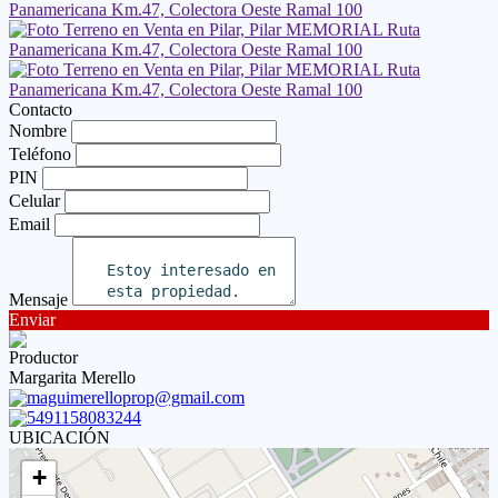
Contacto
Nombre
Teléfono
PIN
Celular
Email
Mensaje
Enviar
Productor
Margarita Merello
maguimerelloprop@gmail.com
5491158083244
UBICACIÓN
+