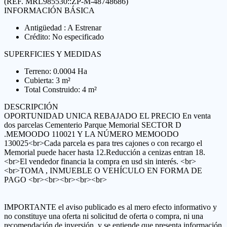
(REF. MRL985530::ZP-M-48748686)
INFORMACIÓN BÁSICA
Antigüedad : A Estrenar
Crédito: No especificado
SUPERFICIES Y MEDIDAS
Terreno: 0.0004 Ha
Cubierta: 3 m²
Total Construido: 4 m²
DESCRIPCIÓN
OPORTUNIDAD UNICA REBAJADO EL PRECIO En venta
dos parcelas Cementerio Parque Memorial SECTOR D
.MEMOODO 110021 Y LA NÚMERO MEMOODO
130025<br>Cada parcela es para tres cajones o con recargo el
Memorial puede hacer hasta 12.Reducción a cenizas entran 18.
<br>El vendedor financia la compra en usd sin interés. <br>
<br>TOMA , INMUEBLE O VEHÍCULO EN FORMA DE
PAGO <br><br><br><br><br>
IMPORTANTE el aviso publicado es al mero efecto informativo y
no constituye una oferta ni solicitud de oferta o compra, ni una
recomendación de inversión, y se entiende que presenta información