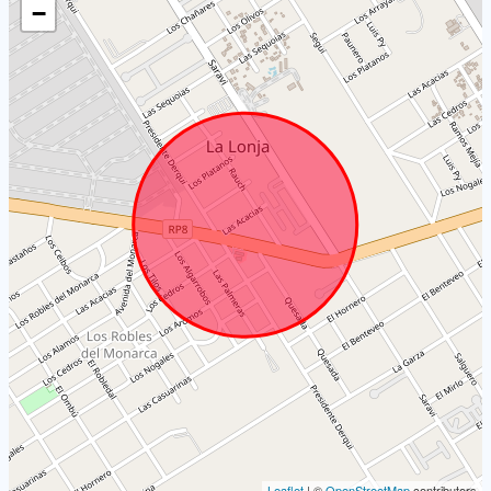
−
Leaflet
| ©
OpenStreetMap
contributors