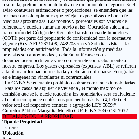
resumida, preliminar y no definitiva de un inmueble o negocio. Si el
aviso contuviera estimaciones o proyecciones, se entenderá que las
mismas son solo opiniones que reflejan expectativas de buena fe.
Medidas aproximadas. Los montos y porcentajes son valores de
referencia y pueden variar sin previo aviso. Operación sujeta a la
tramitación del Código de Oferta de Transferencia de Inmuebles
(COTI) por parte del propietario de conformidad con la normativa
vigente (Res. AFIP 2371/08, 2439/08 y ccs.) Solicitar visitas a las
propiedades con anticipación. Toda la información y medidas
provistas son aproximadas y deberán ratificarse con la
documentación pertinente y no compromete contractualmente a
nuestra empresa. Los gastos expresados (expensas, ABL) se refieren
a la última información recabada y deberán confirmarse. Fotografías
en e imágenes no vinculantes ni contractuales.
“En CABA Se encuentra prohibido cobrar comisiones inmobiliarias
. Para los casos de alquiler de vivienda , el monto máximo de
comisión que se le puede requerir a los propietarios será equivalente
al cuatro con quince centésimos por ciento más Iva (4,15%) del
valor total del respectivo contrato. ( agregado LEY 5859)”
Corredor Público Margarita Merello CUCICBA 7060 CSI 5952
DETALLES DE LA PROPIEDAD
Tipo de Propiedad
Terreno
Ubicación
Pilar