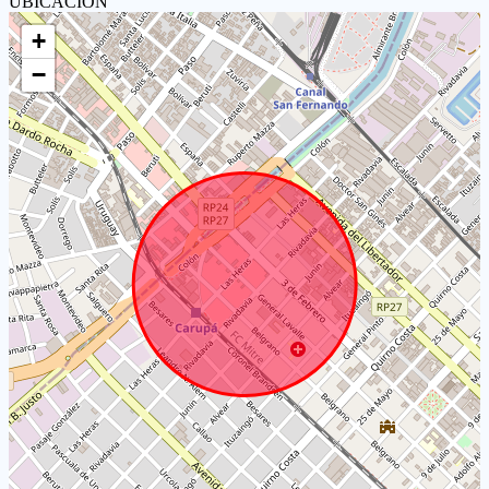
UBICACIÓN
+
−