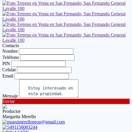
Contacto
Nombre
Teléfono
PIN
Celular
Email
Mensaje
Enviar
Productor
Margarita Merello
maguimerelloprop@gmail.com
5491158083244