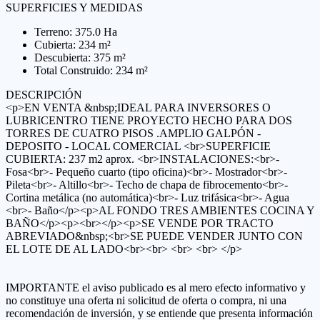
SUPERFICIES Y MEDIDAS
Terreno: 375.0 Ha
Cubierta: 234 m²
Descubierta: 375 m²
Total Construido: 234 m²
DESCRIPCIÓN
<p>EN VENTA &nbsp;IDEAL PARA INVERSORES O
LUBRICENTRO TIENE PROYECTO HECHO PARA DOS
TORRES DE CUATRO PISOS .AMPLIO GALPÓN -
DEPOSITO - LOCAL COMERCIAL <br>SUPERFICIE
CUBIERTA: 237 m2 aprox. <br>INSTALACIONES:<br>-
Fosa<br>- Pequeño cuarto (tipo oficina)<br>- Mostrador<br>-
Pileta<br>- Altillo<br>- Techo de chapa de fibrocemento<br>-
Cortina metálica (no automática)<br>- Luz trifásica<br>- Agua
<br>- Baño</p><p>AL FONDO TRES AMBIENTES COCINA Y
BAÑO</p><p><br></p><p>SE VENDE POR TRACTO
ABREVIADO&nbsp;<br>SE PUEDE VENDER JUNTO CON
EL LOTE DE AL LADO<br><br> <br> <br> </p>
IMPORTANTE el aviso publicado es al mero efecto informativo y
no constituye una oferta ni solicitud de oferta o compra, ni una
recomendación de inversión, y se entiende que presenta información