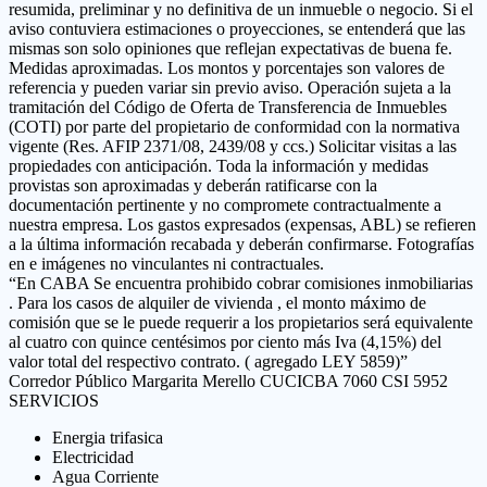
resumida, preliminar y no definitiva de un inmueble o negocio. Si el
aviso contuviera estimaciones o proyecciones, se entenderá que las
mismas son solo opiniones que reflejan expectativas de buena fe.
Medidas aproximadas. Los montos y porcentajes son valores de
referencia y pueden variar sin previo aviso. Operación sujeta a la
tramitación del Código de Oferta de Transferencia de Inmuebles
(COTI) por parte del propietario de conformidad con la normativa
vigente (Res. AFIP 2371/08, 2439/08 y ccs.) Solicitar visitas a las
propiedades con anticipación. Toda la información y medidas
provistas son aproximadas y deberán ratificarse con la
documentación pertinente y no compromete contractualmente a
nuestra empresa. Los gastos expresados (expensas, ABL) se refieren
a la última información recabada y deberán confirmarse. Fotografías
en e imágenes no vinculantes ni contractuales.
“En CABA Se encuentra prohibido cobrar comisiones inmobiliarias
. Para los casos de alquiler de vivienda , el monto máximo de
comisión que se le puede requerir a los propietarios será equivalente
al cuatro con quince centésimos por ciento más Iva (4,15%) del
valor total del respectivo contrato. ( agregado LEY 5859)”
Corredor Público Margarita Merello CUCICBA 7060 CSI 5952
SERVICIOS
Energia trifasica
Electricidad
Agua Corriente