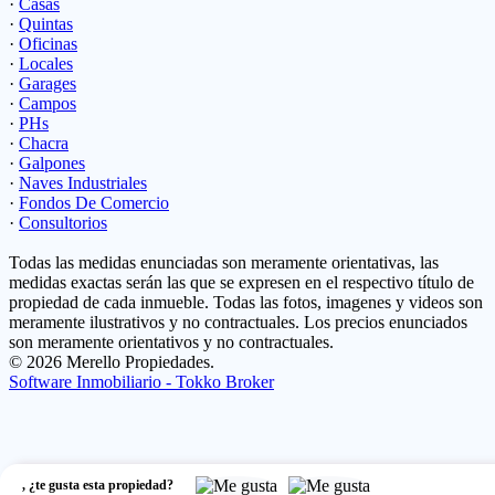
·
Casas
·
Quintas
·
Oficinas
·
Locales
·
Garages
·
Campos
·
PHs
·
Chacra
·
Galpones
·
Naves Industriales
·
Fondos De Comercio
·
Consultorios
Todas las medidas enunciadas son meramente orientativas, las
medidas exactas serán las que se expresen en el respectivo título de
propiedad de cada inmueble. Todas las fotos, imagenes y videos son
meramente ilustrativos y no contractuales. Los precios enunciados
son meramente orientativos y no contractuales.
© 2026 Merello Propiedades.
Software Inmobiliario - Tokko Broker
,
¿te gusta esta propiedad?