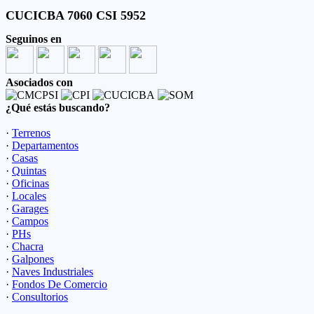
CUCICBA 7060 CSI 5952
Seguinos en
Asociados con
¿Qué estás buscando?
·
Terrenos
·
Departamentos
·
Casas
·
Quintas
·
Oficinas
·
Locales
·
Garages
·
Campos
·
PHs
·
Chacra
·
Galpones
·
Naves Industriales
·
Fondos De Comercio
·
Consultorios