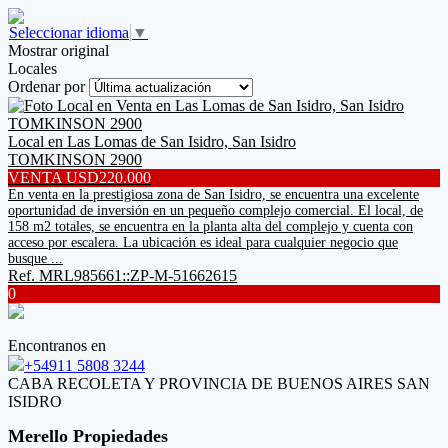
Seleccionar idioma
▼
Mostrar original
Locales
Ordenar por
Local en Las Lomas de San Isidro, San Isidro
TOMKINSON 2900
VENTA USD220.000
En venta en la prestigiosa zona de San Isidro, se encuentra una excelente
oportunidad de inversión en un pequeño complejo comercial. El local, de
158 m2 totales, se encuentra en la planta alta del complejo y cuenta con
acceso por escalera. La ubicación es ideal para cualquier negocio que
busque ...
Ref. MRL985661::ZP-M-51662615
0
Encontranos en
+54911 5808 3244
CABA RECOLETA Y PROVINCIA DE BUENOS AIRES SAN
ISIDRO
Merello Propiedades